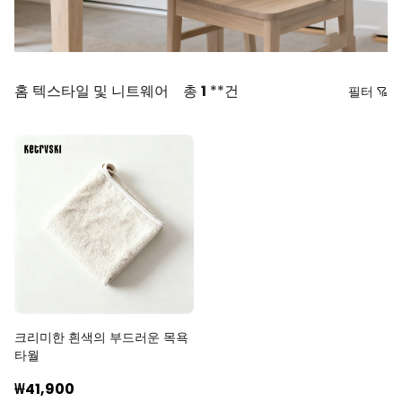
홈 텍스타일 및 니트웨어
총
1
**건
필터
가격
추천순
낮은 가격순
높은 가격순
최신순
역순
크리미한 흰색의 부드러운 목욕
타월
₩41,900